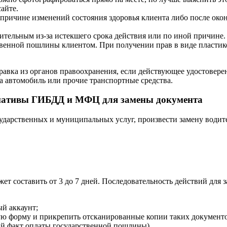
айте.
 причине изменений состояния здоровья клиента либо после око
вительным из-за истекшего срока действия или по иной причине.
твенной пошлины клиентом. При получении прав в виде пластико
равка из органов правоохранения, если действующее удостовере
а автомобиль или прочие транспортные средства.
ернативы ГИБДД и МФЦ для замены документа
ударственных и муниципальных услуг, произвести замену водит
т составить от 3 до 7 дней. Последовательность действий для з
ый аккаунт;
форму и прикрепить отсканированные копии таких документов, 
й факт оплаты государственной пошлины).