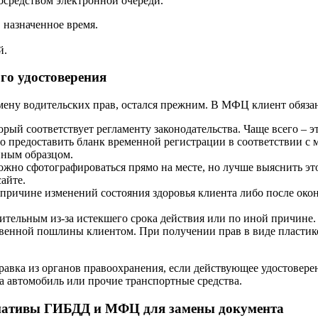
осредством электронной очереди.
 назначенное время.
й.
го удостоверения
мену водительских прав, остался прежним. В МФЦ клиент обяза
ый соответствует регламенту законодательства. Чаще всего – э
о предоставить бланк временной регистрации в соответствии с
нным образцом.
но сфотографироваться прямо на месте, но лучше выяснить эт
айте.
 причине изменений состояния здоровья клиента либо после око
вительным из-за истекшего срока действия или по иной причине.
твенной пошлины клиентом. При получении прав в виде пластико
равка из органов правоохранения, если действующее удостовере
а автомобиль или прочие транспортные средства.
ернативы ГИБДД и МФЦ для замены документа