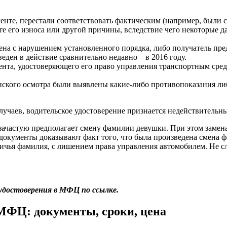
енте, перестали соответствовать фактическим (например, были 
те его износа или другой причины, вследствие чего некоторые д
дена с нарушением установленного порядка, либо получатель п
ден в действие сравнительно недавно – в 2016 году.
мента, удостоверяющего его право управления транспортным сред
инского осмотра были выявлены какие-либо противопоказания л
учаев, водительское удостоверение признается недействительным
зачастую предполагает смену фамилии девушки. При этом замена 
 документы доказывают факт того, что была произведена смена 
ичья фамилия, с лишением права управления автомобилем. Не сле
 удостоверения в МФЦ по ссылке.
 МФЦ: документы, сроки, цена