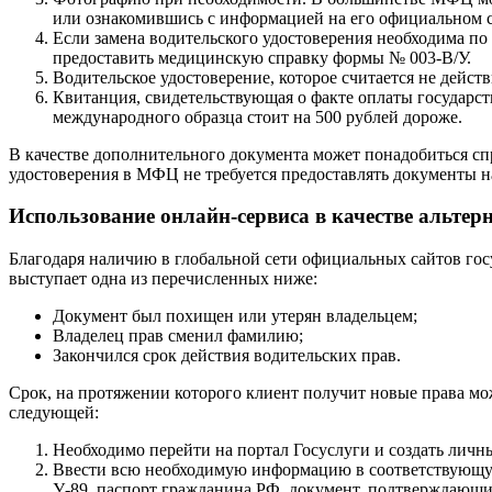
или ознакомившись с информацией на его официальном с
Если замена водительского удостоверения необходима по
предоставить медицинскую справку формы № 003-В/У.
Водительское удостоверение, которое считается не дейст
Квитанция, свидетельствующая о факте оплаты государс
международного образца стоит на 500 рублей дороже.
В качестве дополнительного документа может понадобиться сп
удостоверения в МФЦ не требуется предоставлять документы н
Использование онлайн-сервиса в качестве альт
Благодаря наличию в глобальной сети официальных сайтов гос
выступает одна из перечисленных ниже:
Документ был похищен или утерян владельцем;
Владелец прав сменил фамилию;
Закончился срок действия водительских прав.
Срок, на протяжении которого клиент получит новые права може
следующей:
Необходимо перейти на портал Госуслуги и создать личн
Ввести всю необходимую информацию в соответствующую 
У-89, паспорт гражданина РФ, документ, подтверждающи