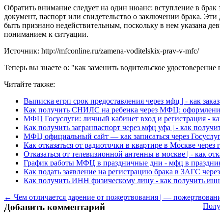
Обратить внимание следует на один нюанс: вступление в брак 
документ, паспорт или свидетельство о заключении брака. Эти
быть признано недействительным, поскольку в нем указана дев
пониманием к ситуации.
Источник: http://mfconline.ru/zamena-voditelskix-prav-v-mfc/
Теперь вы знаете о: "как заменить водительское удостоверение 
Читайте также:
Выписка егрп срок предоставления через мфц | - как зака
Как получить СНИЛС на ребенка через МФЦ: оформление 
МФЦ Госуслуги: личный кабинет вход и регистрация - как
Как получить загранпаспорт через мфц уфа | - как получи
МФЦ официальный сайт — как записаться через Госуслуги 
Как отказаться от радиоточки в квартире в Москве через 
Отказаться от телевизионной антенны в москве | - как от
График работы МФЦ в праздничные дни - мфц в праздник
Как подать заявление на регистрацию брака в ЗАГС через
Как получить ИНН физическому лицу - как получить инн
← Чем отличается дарение от пожертвования | — пожертвовани
Добавить комментарий
Полу