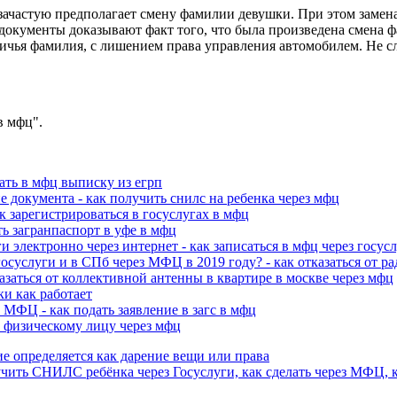
зачастую предполагает смену фамилии девушки. При этом замена 
 документы доказывают факт того, что была произведена смена 
ичья фамилия, с лишением права управления автомобилем. Не сле
в мфц".
зать в мфц выписку из егрп
документа - как получить снилс на ребенка через мфц
 зарегистрироваться в госуслугах в мфц
ть загранпаспорт в уфе в мфц
электронно через интернет - как записаться в мфц через госус
госуслуги и в СПб через МФЦ в 2019 году? - как отказаться от р
казаться от коллективной антенны в квартире в москве через мфц
и как работает
 МФЦ - как подать заявление в загс в мфц
 физическому лицу через мфц
е определяется как дарение вещи или права
чить СНИЛС ребёнка через Госуслуги, как сделать через МФЦ, 