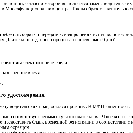
ма действий, согласно которой выполняется замена водительск
 в Многофункциональном центре. Таким образом значительно сн
требуется собрать и передать все запрошенные специалистом д
ту. Длительность данного процесса не превышает 9 дней.
осредством электронной очереди.
 назначенное время.
й.
го удостоверения
мену водительских прав, остался прежним. В МФЦ клиент обяза
ый соответствует регламенту законодательства. Чаще всего – э
о предоставить бланк временной регистрации в соответствии с
нным образцом.
но сфотографироваться прямо на месте, но лучше выяснить эт