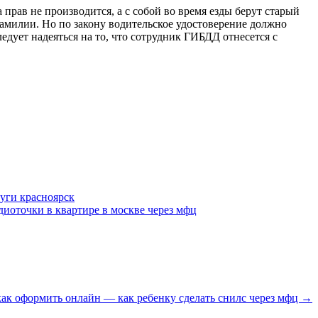
прав не производится, а с собой во время езды берут старый
фамилии. Но по закону водительское удостоверение должно
дует надеяться на то, что сотрудник ГИБДД отнесется с
луги красноярск
адиоточки в квартире в москве через мфц
как оформить онлайн — как ребенку сделать снилс через мфц →