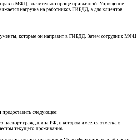
их прав в МФЦ, значительно проще привычной. Упрощение
ижается нагрузка на работников ГИБДД, а для клиентов
окументы, которые он направит в ГИБДД. Затем сотрудник МФЦ
н предоставить следующее:
то паспорт гражданина РФ, в котором имеется отметка о
 местом текущего проживания.
от нюанс заранее, позвонив в Многофункциональный центр