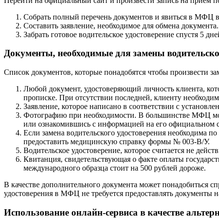
Перейти на официальный сайт и произвести запись на прием п
Собрать полный перечень документов и явиться в МФЦ в
Составить заявление, необходимое для обмена документа.
Забрать готовое водительское удостоверение спустя 5 дне
Документы, необходимые для замены водительско
Список документов, которые понадобятся чтобы произвести за
Любой документ, удостоверяющий личность клиента, котор
прописке. При отсутствии последней, клиенту необходим
Заявление, которое написано в соответствии с установле
Фотографию при необходимости. В большинстве МФЦ мож
или ознакомившись с информацией на его официальном с
Если замена водительского удостоверения необходима по
предоставить медицинскую справку формы № 003-В/У.
Водительское удостоверение, которое считается не дейст
Квитанция, свидетельствующая о факте оплаты государс
международного образца стоит на 500 рублей дороже.
В качестве дополнительного документа может понадобиться сп
удостоверения в МФЦ не требуется предоставлять документы н
Использование онлайн-сервиса в качестве альт