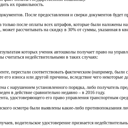
дить их правильность.
окументов. После предоставления и сверки документов будет пр
 только после оплаты всех штрафов, которые были наложены на
, может рассчитывать на скидку в 30% от суммы, указанная в кв
результатам которых ученик автошколы получает право на управ
ы считаться недействительными в таких случаях:
енте, перестали соответствовать фактическим (например, были 
те его износа или другой причины, вследствие чего некоторые д
дена с нарушением установленного порядка, либо получатель п
ден в действие сравнительно недавно – в 2016 году.
мента, удостоверяющего его право управления транспортным сред
инского осмотра были выявлены какие-либо противопоказания л
учаев, водительское удостоверение признается недействительным