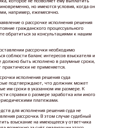
ка, которое не позволяет ему выплатить
иновременно, но имеются условия, когда он
ми, например, ежемесячно.
заявление о рассрочке исполнения решения
стояние гражданского процессуального
те обратиться за консультациями к нашим
доставлении рассрочки необходимо
ься соблюсти баланс интересов взыскателя и
е должно быть исполнено в разумные сроки,
т практически не применяется.
срочки исполнения решения суда
орые подтверждают, что должник может
е им сроки в указанном им размере. К
сти справки о размере заработка или иного
ериодическими платежами.
дств для исполнения решения суда не
вления рассрочки. В этом случае судебный
тить взыскание на имеющееся у ответчика
да возможно за счёт реализации этого