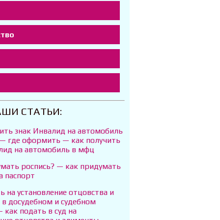
ство
т
АШИ СТАТЬИ:
чить знак Инвалид на автомобиль
 — где оформить — как получить
алид на автомобиль в мфц
умать роспись? — как придумать
а паспорт
ь на установление отцовства и
 в досудебном и судебном
 как подать в суд на