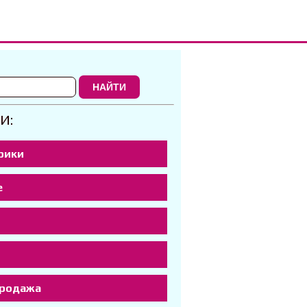
НАЙТИ
И:
рики
е
р
продажа