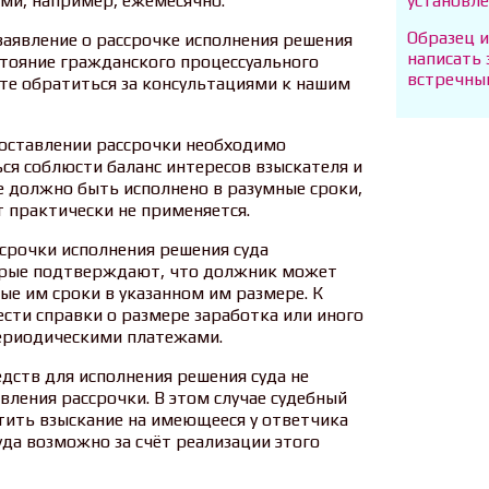
установл
ми, например, ежемесячно.
Образец и
заявление о рассрочке исполнения решения
написать 
стояние гражданского процессуального
встречный
те обратиться за консультациями к нашим
доставлении рассрочки необходимо
ься соблюсти баланс интересов взыскателя и
е должно быть исполнено в разумные сроки,
т практически не применяется.
срочки исполнения решения суда
орые подтверждают, что должник может
е им сроки в указанном им размере. К
сти справки о размере заработка или иного
ериодическими платежами.
дств для исполнения решения суда не
вления рассрочки. В этом случае судебный
тить взыскание на имеющееся у ответчика
да возможно за счёт реализации этого