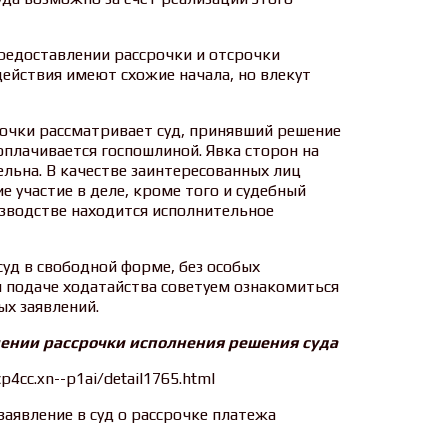
редоставлении рассрочки и отсрочки
действия имеют схожие начала, но влекут
рочки рассматривает суд, принявший решение
 оплачивается госпошлиной. Явка сторон на
ельна. В качестве заинтересованных лиц
е участие в деле, кроме того и судебный
изводстве находится исполнительное
суд в свободной форме, без особых
и подаче ходатайства советуем ознакомиться
х заявлений.
лении рассрочки исполнения решения суда
4cc.xn--p1ai/detail1765.html
 заявление в суд о рассрочке платежа