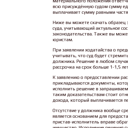
материального положения ответчи
всю присуждённую судом сумму ед
выплачивает сумму равными частя
Ниже вы можете скачать образец 
суда, учитывающий актуальное со
законодательства. Также вы може
юристам.
При заявлении ходатайства о пре
учитывать, что суд будет стремит
должника. Решение в любом случа
рассрочка на срок больше 1-1,5 ле
К заявлению о предоставлении рас
прикладываются документы, кот
исполнить решение в запрашиваемы
таким доказательствам стоит отне
дохода, который выплачивается п
Отсутствие у должника вообще сре
является основанием для предоста
пристав-исполнитель вправе обра
имущество. Исполнение решения су