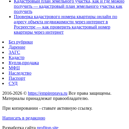
Кадастровый план земельного участка, как и где можно
получить — кадастровый план земельного участка как
получить
Проверка кадастрового номера квартиры онлайн по
адресу объекта недвижимости через интернет в
Росреестре — как проверить кадастровый номер
квартиры через интернет
Без рубрики
Дарение
ЗАГС
Кадастр
Купля-продажа
МФЦ
Наследство
Паспорт
СУД
2016-2026 ©
https://empireprava.ru
Все права защищены.
Материалы принадлежат правообладателю.
При копировании - ставьте активную ссылку.
Написать в редакцию
Разработка сайта
profitop.site