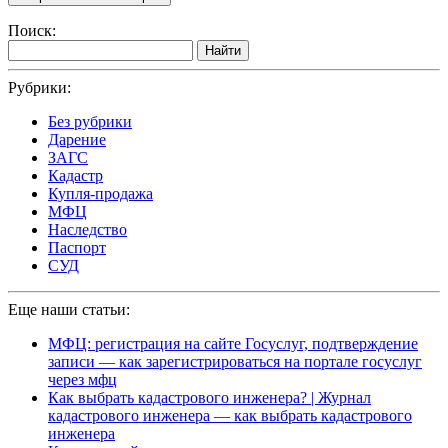
Поиск:
Найти
Рубрики:
Без рубрики
Дарение
ЗАГС
Кадастр
Купля-продажа
МФЦ
Наследство
Паспорт
СУД
Еще наши статьи:
МФЦ: регистрация на сайте Госуслуг, подтверждение
записи — как зарегистрироваться на портале госуслуг
через мфц
Как выбрать кадастрового инженера? | Журнал
кадастрового инженера — как выбрать кадастрового
инженера