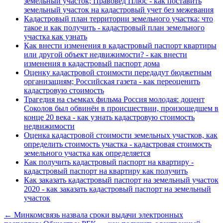
земельный участок; Правовед Плюс - как поставить
земельный участок на кадастровый учет без межевания
Кадастровый план территории земельного участка: что
такое и как получить - кадастровый план земельного
участка как узнать
Как внести изменения в кадастровый паспорт квартиры
или другой объект недвижимости? - как внести
изменения в кадастровый паспорт дома
Оценку кадастровой стоимости передадут бюджетным
организациям; Российская газета - как переоценить
кадастровую стоимость
Трагедия на съемках фильма Россия молодая: доцент
Соколов был обвинён в происшествии, произошедшем в
конце 20 века - как узнать кадастровую стоимость
недвижимости
Оценка кадастровой стоимости земельных участков, как
определить стоимость участка - кадастровая стоимость
земельного участка как определяется
Как получить кадастровый паспорт на квартиру -
кадастровый паспорт на квартиру как получить
Как заказать кадастровый паспорт на земельный участок
2020 - как заказать кадастровый паспорт на земельный
участок
← Минкомсвязь назвала сроки выдачи электронных