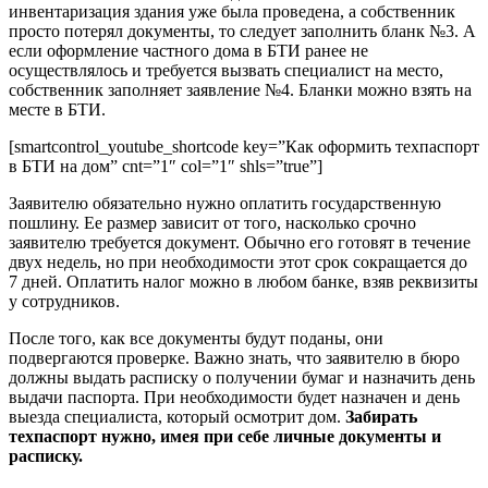
инвентаризация здания уже была проведена, а собственник
просто потерял документы, то следует заполнить бланк №3. А
если оформление частного дома в БТИ ранее не
осуществлялось и требуется вызвать специалист на место,
собственник заполняет заявление №4. Бланки можно взять на
месте в БТИ.
[smartcontrol_youtube_shortcode key=”Как оформить техпаспорт
в БТИ на дом” cnt=”1″ col=”1″ shls=”true”]
Заявителю обязательно нужно оплатить государственную
пошлину. Ее размер зависит от того, насколько срочно
заявителю требуется документ. Обычно его готовят в течение
двух недель, но при необходимости этот срок сокращается до
7 дней. Оплатить налог можно в любом банке, взяв реквизиты
у сотрудников.
После того, как все документы будут поданы, они
подвергаются проверке. Важно знать, что заявителю в бюро
должны выдать расписку о получении бумаг и назначить день
выдачи паспорта. При необходимости будет назначен и день
выезда специалиста, который осмотрит дом.
Забирать
техпаспорт нужно, имея при себе личные документы и
расписку.