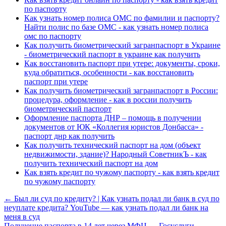
по паспорту
Как узнать номер полиса ОМС по фамилии и паспорту?
Найти полис по базе ОМС - как узнать номер полиса
омс по паспорту
Как получить биометрический загранпаспорт в Украине
- биометрический паспорт в украине как получить
Как восстановить паспорт при утере: документы, сроки,
куда обратиться, особенности - как восстановить
паспорт при утере
Как получить биометрический загранпаспорт в России:
процедура, оформление - как в россии получить
биометрический паспорт
Оформление паспорта ДНР – помощь в получении
документов от ЮК «Коллегия юристов Донбасса» -
паспорт днр как получить
Как получить технический паспорт на дом (объект
недвижимости, здание)? Народный СоветникЪ - как
получить технический паспорт на дом
Как взять кредит по чужому паспорту - как взять кредит
по чужому паспорту
← Был ли суд по кредиту? | Как узнать подал ли банк в суд по
неуплате кредита? YouTube — как узнать подал ли банк на
меня в суд
Получение паспорта в 14 лет через МФЦ — Госуслуги