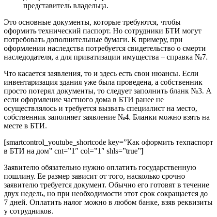
представитель владельца.
Это основные документы, которые требуются, чтобы
оформить технический паспорт. Но сотрудники БТИ могут
потребовать дополнительные бумаги. К примеру, при
оформлении наследства потребуется свидетельство о смерти
наследодателя, а для приватизации имущества – справка №7.
Что касается заявления, то и здесь есть свои нюансы. Если
инвентаризация здания уже была проведена, а собственник
просто потерял документы, то следует заполнить бланк №3. А
если оформление частного дома в БТИ ранее не
осуществлялось и требуется вызвать специалист на место,
собственник заполняет заявление №4. Бланки можно взять на
месте в БТИ.
[smartcontrol_youtube_shortcode key=”Как оформить техпаспорт
в БТИ на дом” cnt=”1″ col=”1″ shls=”true”]
Заявителю обязательно нужно оплатить государственную
пошлину. Ее размер зависит от того, насколько срочно
заявителю требуется документ. Обычно его готовят в течение
двух недель, но при необходимости этот срок сокращается до
7 дней. Оплатить налог можно в любом банке, взяв реквизиты
у сотрудников.