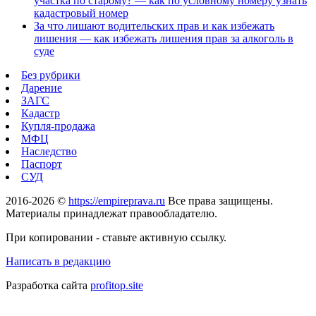
участка по старому? — как по условному номеру узнать
кадастровый номер
За что лишают водительских прав и как избежать
лишения — как избежать лишения прав за алкоголь в
суде
Без рубрики
Дарение
ЗАГС
Кадастр
Купля-продажа
МФЦ
Наследство
Паспорт
СУД
2016-2026 ©
https://empireprava.ru
Все права защищены.
Материалы принадлежат правообладателю.
При копировании - ставьте активную ссылку.
Написать в редакцию
Разработка сайта
profitop.site