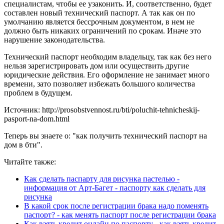
специалистам, чтобы ее узаконить. И, соответственно, будет
составлен новый технический паспорт. А так как он по
умолчанию является бессрочным документом, в нем не
должно быть никаких ограничений по срокам. Иначе это
нарушение законодательства.
Технический паспорт необходим владельцу, так как без него
нельзя зарегистрировать дом или осуществить другие
юридические действия. Его оформление не занимает много
времени, зато позволяет избежать большого количества
проблем в будущем.
Источник: http://prosobstvennost.ru/bti/poluchit-tehnicheskij-
pasport-na-dom.html
Теперь вы знаете о: "как получить технический паспорт на
дом в бти".
Читайте также:
Как сделать паспарту для рисунка пастелью -
информация от Арт-Багет - паспорту как сделать для
рисунка
В какой срок после регистрации брака надо поменять
паспорт? - как менять паспорт после регистрации брака
Как взять кредит онлайн по паспорту - как взять кредит