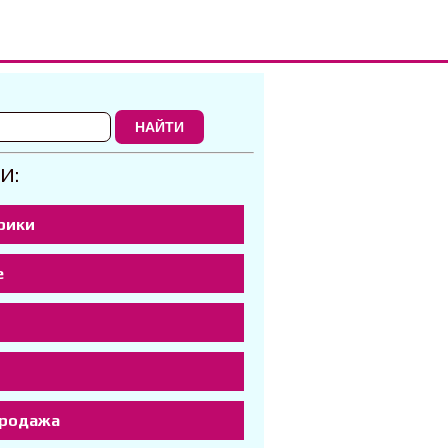
НАЙТИ
И:
рики
е
р
продажа