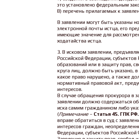
это установлено федеральным зак
8) перечень прилагаемых к заявле
В заявлении могут быть указаны н
электронной почты истца, его пред
имеющие значение для рассмотрен
ходатайства истца.
3. В исковом заявлении, предъяв
Российской Федерации, субъектов
образований или в защиту прав, с
круга лиц, должно быть указано, 
какое право нарушено, а также до
нормативный правовой акт, пред
интересов.
В случае обращения прокурора в 
заявлении должно содержаться о
иска самим гражданином либо ука
(
Примечание
–
Статья 45. ГПК РФ
вправе обратиться в суд с заявлен
интересов граждан, неопределенно
Федерации, субъектов Российской
Заявление в защиту прав, свобод 