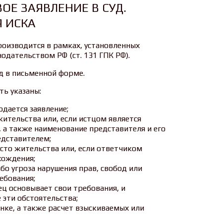
ОЕ ЗАЯВЛЕНИЕ В СУД.
 ИСКА
роизводится в рамках, установленных
дательством РФ (ст. 131 ГПК РФ).
уд в письменной форме.
ть указаны:
одается заявление;
жительства или, если истцом является
, а также наименование представителя и его
едставителем;
есто жительства или, если ответчиком
хождения;
бо угроза нарушения прав, свобод или
ебования;
ец основывает свои требования, и
эти обстоятельства;
енке, а также расчет взыскиваемых или