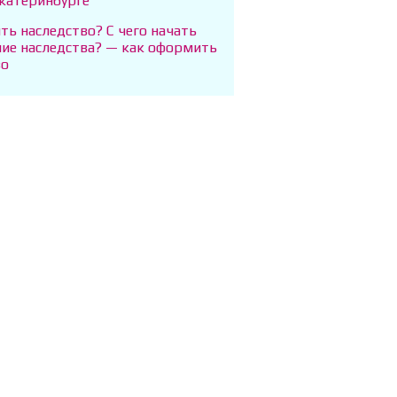
екатеринбурге
ть наследство? С чего начать
ие наследства? — как оформить
во