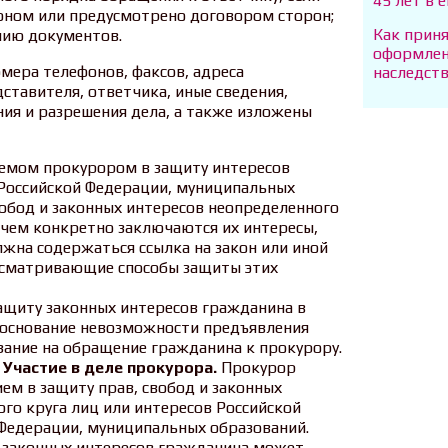
45 лет в 
оном или предусмотрено договором сторон;
Как приня
нию документов.
оформлен
омера телефонов, факсов, адреса
наследст
ставителя, ответчика, иные сведения,
ия и разрешения дела, а также изложены
ляемом прокурором в защиту интересов
 Российской Федерации, муниципальных
вобод и законных интересов неопределенного
в чем конкретно заключаются их интересы,
лжна содержаться ссылка на закон или иной
усматривающие способы защиты этих
защиту законных интересов гражданина в
боснование невозможности предъявления
зание на обращение гражданина к прокурору.
. Участие в деле прокурора.
Прокурор
ием в защиту прав, свобод и законных
го круга лиц или интересов Российской
 Федерации, муниципальных образований.
и законных интересов гражданина может