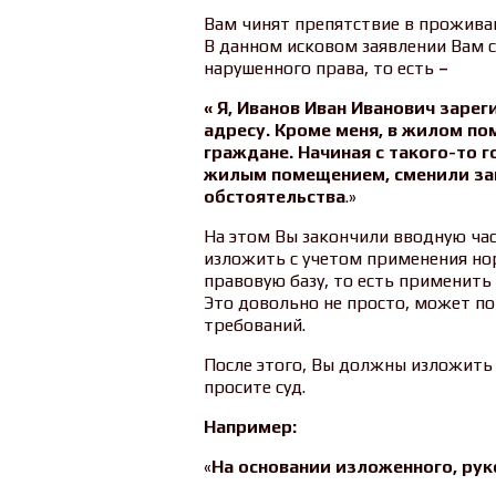
Вам чинят препятствие в прожива
В данном исковом заявлении Вам 
нарушенного права, то есть
–
« Я, Иванов Иван Иванович заре
адресу. Кроме меня, в жилом п
граждане. Начиная с такого-то г
жилым помещением, сменили за
обстоятельства
.»
На этом Вы закончили вводную ча
изложить с учетом применения но
правовую базу, то есть применить
Это довольно не просто, может по
требований.
После этого, Вы должны изложить 
просите суд.
Например:
«
На основании изложенного, рук