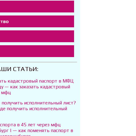
ство
т
АШИ СТАТЬИ:
зать кадастровый паспорт в МФЦ
ду — как заказать кадастровый
в мфц
е получить исполнительный лист?
уде получить исполнительный
спорта в 45 лет через мфц
ург | — как поменять паспорт в