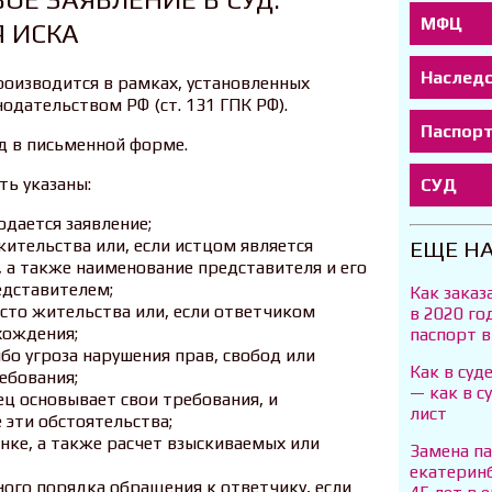
МФЦ
 ИСКА
Наслед
роизводится в рамках, установленных
дательством РФ (ст. 131 ГПК РФ).
Паспор
уд в письменной форме.
ть указаны:
СУД
одается заявление;
жительства или, если истцом является
ЕЩЕ Н
, а также наименование представителя и его
едставителем;
Как зака
есто жительства или, если ответчиком
в 2020 го
хождения;
паспорт 
бо угроза нарушения прав, свобод или
Как в суд
ебования;
— как в с
ец основывает свои требования, и
лист
эти обстоятельства;
енке, а также расчет взыскиваемых или
Замена па
екатеринб
ного порядка обращения к ответчику, если