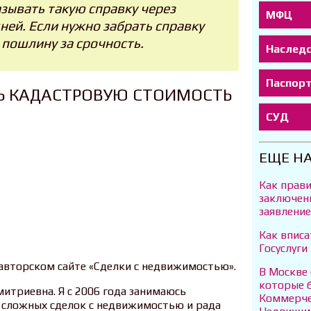
азывать такую справку через
МФЦ
дней. Если нужно забрать справку
 пошлину за срочность.
Наслед
Паспор
ТЬ КАДАСТРОВУЮ СТОИМОСТЬ
СУД
ЕЩЕ Н
Как прави
заключени
заявление
Как вписа
Госуслуги
 авторском сайте «Сделки с недвижимостью».
В Москве
которые б
итриевна. Я с 2006 года занимаюсь
Коммерче
 сложных сделок с недвижимостью и рада