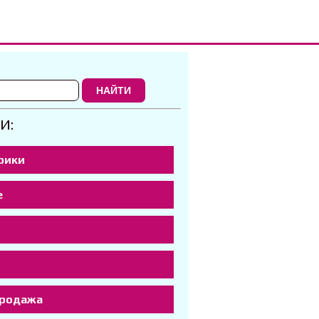
НАЙТИ
И:
рики
е
р
продажа