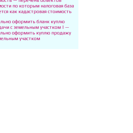
ость — перечень объектов
ости по которым налоговая база
ется как кадастровая стоимость
ильно оформить бланк куплю
дачи с земельным участком | —
ильно оформить куплю продажу
емельным участком