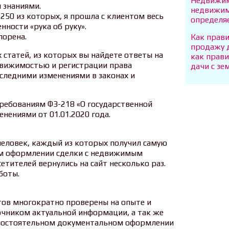
Недвижим
 знаниями.
недвижим
 250 из которых, я прошла с клиентом весь
определя
нности «рука об руку».
порена.
Как прав
продажу 
 статей, из которых вы найдете ответы на
как прав
движимостью и регистрации права
дачи с з
оследними изменениями в законах и
ребованиям ФЗ-218 «О государственной
нениями от 01.01.2020 года.
еловек, каждый из которых получил самую
м оформлении сделки с недвижимым
етителей вернулись на сайт несколько раз.
боты.
ов многократно проверены на опыте и
чником актуальной информации, а так же
мостоятельном документальном оформлении