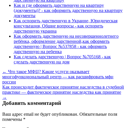
дарственную на квартиру
Как и где оформить дарственную на квартиру
(документы)? - как оформить дарственную на квартиру
документы
Как оспорить дарственную в Украине, Юридическая
консультация, Общие вопросы - как оспорить
дарственную украина
Как оформить дарственную на несовершеннолетнего
ребёнка, оформление дарственной,как оформить
дарственную | Вопрос №537858 - как оформить
дарственную на ребенка
Как сделать дарственную | Вопрос №705168 - как
сделать дарственную на дом
← Что такое МФЦ? Какие услуги оказывает
многофункциональный центр — как расшифровать мфц
россии
Как происходит фактическое принятие наследства в судебной
практике — фактическое принятие наследства как принятие
→
Добавить комментарий
Ваш адрес email не будет опубликован.
Обязательные поля
помечены
*