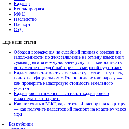
Кадастр
Купля-продажа
МФЦ
Наследство
Паспорт
СУД
Еще наши статьи:
Образец возражения на судебный приказ о взыскании
задолженности по жкх: заявление на отмену взыскания
суммы долга за коммунальные услуги — как написать
возражение на судебный приказ в мировой суд по жкх
Кадастровая стоимость земельного участка: как узнать,
поиск на официальном сайте по номеру или адресу —
как проверить кадастровую стоимость земельного
участка
Кадастровый инженер — аттестат кадастрового
инженера как получить
Как получить в МФЦ кадастровый паспорт на квартиру
— как получить кадастровый паспорт на квартиру через
мфц
Без рубрики