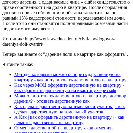
договор дарения, а одариваемые лица – ещё и свидетельство о
праве собственности на долю в квартире. После оформления
договора новые собственники обязаны заплатить налог,
равный 13% кадастровой стоимости передаваемой им доли.
После этого они становятся полноправными хозяевами части
недвижимого имущества.
Источник: http://www.law-education.ru/civil-law/dogovor-
dareniya-doli-kvartiri/
Теперь вы знаете о: "дарение доли в квартире как оформить".
Читайте также:
Методы которыми можно оспорить дарственную на
квартиру - как аннулировать дарственную на квартиру
Как через МФЦ оформить дарственную на квартиру -
как оформить дарственную на квартиру через мфц
Можно ли отозвать дарственную на квартиру: договор
дарения? - отозвать дарственную как
Как сделать дарственную на земельный участок | - как
сделать дарственную на земельный участок
А Как | как оформить дарственную на квартиру | - как
делается дарственная на квартиру
Отмена дарственной на квартиру - как отменить