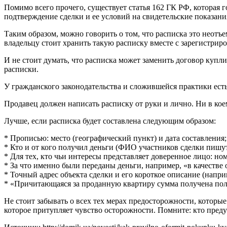
Помимо всего прочего, существует статья 162 ГК РФ, которая 
подтверждение сделки и ее условий на свидетельские показани
Таким образом, можно говорить о том, что расписка это неотъ
владельцу стоит хранить такую расписку вместе с зарегистри
И не стоит думать, что расписка может заменить договор купл
расписки.
У гражданского законодательства и сложившейся практики есть
Продавец должен написать расписку от руки и лично. Ни в коем
Лучше, если расписка будет составлена следующим образом:
* Прописью: место (географический пункт) и дата составления;
* Кто и от кого получил деньги (ФИО участников сделки пишу
* Для тех, кто чьи интересы представляет доверенное лицо: но
* За что именно были переданы деньги, например, «в качестве
* Точный адрес объекта сделки и его короткое описание (напри
* «Причитающаяся за проданную квартиру сумма получена пол
Не стоит забывать о всех тех мерах предосторожности, которы
которое притупляет чувство осторожности. Помните: кто преду