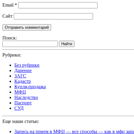
Email
*
Сайт
Поиск:
Найти
Рубрики:
Без рубрики
Дарение
ЗАГС
Кадастр
Купля-продажа
МФЦ
Наследство
Паспорт
СУД
Еще наши статьи:
Запись на прием в МФЦ — все способы — как в мфц запи