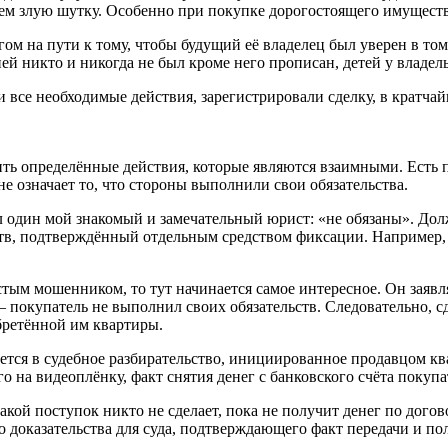
лем злую шутку. Особенно при покупке дорогостоящего имущест
м на пути к тому, чтобы будущий её владелец был уверен в том
ей никто и никогда не был кроме него прописан, детей у владел
 все необходимые действия, зарегистрировали сделку, в кратча
ь определённые действия, которые являются взаимными. Есть пр
не означает то, что стороны выполнили свои обязательства.
ал один мой знакомый и замечательный юрист: «не обязаны». До
ьств, подтверждённый отдельным средством фиксации. Например
стым мошенником, то тут начинается самое интересное. Он заявля
 покупатель не выполнил своих обязательств. Следовательно, сд
бретённой им квартиры.
гивается в судебное разбирательство, инициированное продавцо
 на видеоплёнку, факт снятия денег с банковского счёта покупа
акой поступок никто не сделает, пока не получит денег по дого
о доказательства для суда, подтверждающего факт передачи и по