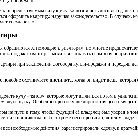
artiry-n38369.html
 к непредсказуемым ситуациям. Фиктивность договора далеко не
ься оформить квартиру, нарушая законодательство. В случаях, 
ает государство.
ртиры
 обращаются за помощью к риэлторам, но многие предпочитают и
упли-продажи квартиры, может возникнуть серьёзная неприятнос
ртиры при заключении договора купли-продажи и передачи дене
е подобие охотничьего инстинкта, когда он видит вещь, которая 
делать кучу «ляпов», которые могут вылиться потом в удивление
лем злую шутку. Особенно при покупке дорогостоящего имущест
м на пути к тому, чтобы будущий её владелец был уверен в том
ей никто и никогда не был кроме него прописан, детей у владел
 все необходимые действия, зарегистрировали сделку, в кратча