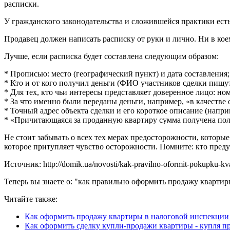
расписки.
У гражданского законодательства и сложившейся практики есть
Продавец должен написать расписку от руки и лично. Ни в коем
Лучше, если расписка будет составлена следующим образом:
* Прописью: место (географический пункт) и дата составления;
* Кто и от кого получил деньги (ФИО участников сделки пишу
* Для тех, кто чьи интересы представляет доверенное лицо: но
* За что именно были переданы деньги, например, «в качестве
* Точный адрес объекта сделки и его короткое описание (напри
* «Причитающаяся за проданную квартиру сумма получена пол
Не стоит забывать о всех тех мерах предосторожности, которы
которое притупляет чувство осторожности. Помните: кто преду
Источник: http://domik.ua/novosti/kak-pravilno-oformit-pokupku-kv
Теперь вы знаете о: "как правильно оформить продажу квартир
Читайте также:
Как оформить продажу квартиры в налоговой инспекции |
Как оформить сделку купли-продажи квартиры - купля п