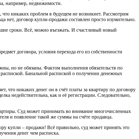
ва, например, недвижимости.
, что никаких проблем в будущем не возникнет. Рассмотрим
ьца нет, договор купли-продажи составлен просто изумительно.
йшие сроки. Всё, можно въезжать. И счастливый новый
едмет договора, условия перехода его из собственности
лжны, но не обязаны. Фактом выполнения обязательств по
, распиской. Банальной распиской о получении денежных
ет, что никаких денег он в счёт платы за квартиру по договору
елка недействительна, как и её регистрации. Следовательно,
м квартиры. Суд может принимать во внимание многочисленных
теля и появление такой же суммы на счёте продавца.
вору купли – продажи! Всё правильно, суд может принять это
лучения денег чем расписка.