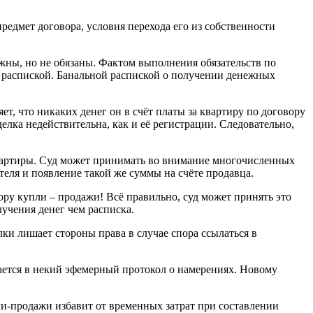
едмет договора, условия перехода его из собственности
лжны, но не обязаны. Фактом выполнения обязательств по
, распиской. Банальной распиской о получении денежных
ет, что никаких денег он в счёт платы за квартиру по договору
елка недействительна, как и её регистрации. Следовательно,
м квартиры. Суд может принимать во внимание многочисленных
теля и появление такой же суммы на счёте продавца.
вору купли – продажи! Всё правильно, суд может принять это
лучения денег чем расписка.
ки лишает стороны права в случае спора ссылаться в
щается в некий эфемерный протокол о намерениях. Новому
ли-продажи избавит от временных затрат при составлении