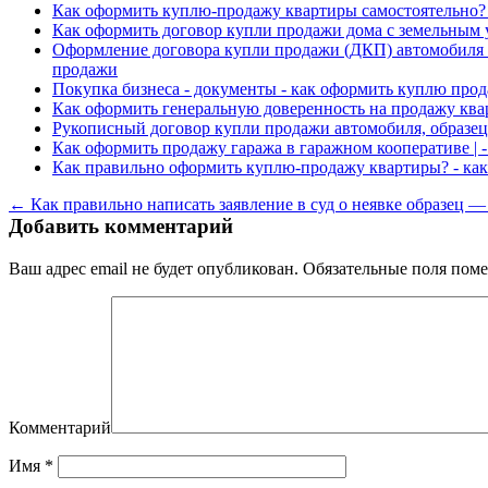
Как оформить куплю-продажу квартиры самостоятельн
Как оформить договор купли продажи дома с земельным у
Оформление договора купли продажи (ДКП) автомобиля в
продажи
Покупка бизнеса - документы - как оформить куплю прод
Как оформить генеральную доверенность на продажу ква
Рукописный договор купли продажи автомобиля, образец 
Как оформить продажу гаража в гаражном кооперативе | 
Как правильно оформить куплю-продажу квартиры? - ка
← Как правильно написать заявление в суд о неявке образец —
Добавить комментарий
Ваш адрес email не будет опубликован.
Обязательные поля пом
Комментарий
Имя
*