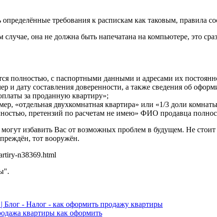
 определённые требования к распискам как таковым, правила со
 случае, она не должна быть напечатана на компьютере, это сра
тся полностью, с паспортными данными и адресами их постоянн
мер и дату составления доверенности, а также сведения об офор
 оплаты за проданную квартиру»;
мер, «отдельная двухкомнатная квартира» или «1/3 доли комнаты 
ностью, претензий по расчетам не имею» ФИО продавца полнос
е могут избавить Вас от возможных проблем в будущем. Не стои
преждён, тот вооружён.
artiry-n38369.html
ы".
 Блог - Налог - как оформить продажу квартиры
родажа квартиры как оформить