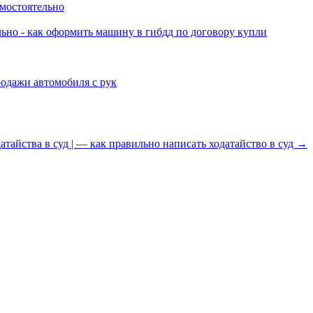
мостоятельно
ьно - как оформить машину в гибдд по договору купли
родажи автомобиля с рук
атайства в суд | — как правильно написать ходатайство в суд →