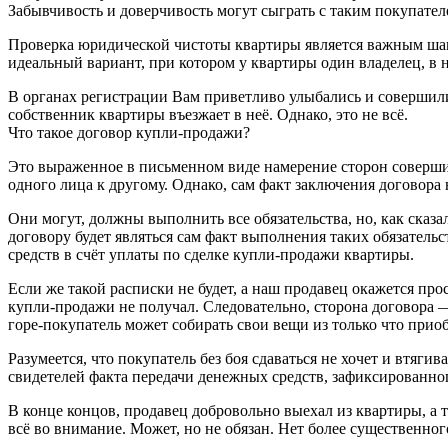
Забывчивость и доверчивость могут сыграть с таким покупате
Проверка юридической чистоты квартиры является важным шаго
идеальный вариант, при котором у квартиры один владелец, в н
В органах регистрации Вам приветливо улыбались и совершили
собственник квартиры въезжает в неё. Однако, это не всё.
Что такое договор купли-продажи?
Это выраженное в письменном виде намерение сторон совершит
одного лица к другому. Однако, сам факт заключения договора 
Они могут, должны выполнить все обязательства, но, как сказ
договору будет являться сам факт выполнения таких обязател
средств в счёт уплаты по сделке купли-продажи квартиры.
Если же такой расписки не будет, а наш продавец окажется про
купли-продажи не получал. Следовательно, сторона договора —
горе-покупатель может собирать свои вещи из только что прио
Разумеется, что покупатель без боя сдаваться не хочет и втя
свидетелей факта передачи денежных средств, зафиксированного
В конце концов, продавец добровольно выехал из квартиры, а т
всё во внимание. Может, но не обязан. Нет более существенног