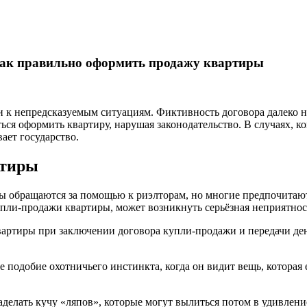
ак правильно оформить продажу квартиры
 к непредсказуемым ситуациям. Фиктивность договора далеко не
ься оформить квартиру, нарушая законодательство. В случаях, 
ает государство.
ртиры
 обращаются за помощью к риэлторам, но многие предпочитают и
упли-продажи квартиры, может возникнуть серьёзная неприятнос
ртиры при заключении договора купли-продажи и передачи дене
е подобие охотничьего инстинкта, когда он видит вещь, которая 
делать кучу «ляпов», которые могут вылиться потом в удивление