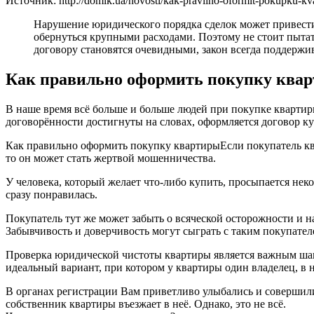
Источник: http://domik.ua/novosti/kak-pravilno-oformit-pokupku-kv
Нарушение юридического порядка сделок может привести
обернуться крупными расходами. Поэтому не стоит пытат
договору становятся очевидными, закон всегда поддержив
Как правильно оформить покупку ква
В наше время всё больше и больше людей при покупке квартиры
договорённости достигнуты на словах, оформляется договор к
Как правильно оформить покупку квартирыЕсли покупатель ква
то он может стать жертвой мошенничества.
У человека, который желает что-либо купить, просыпается неко
сразу понравилась.
Покупатель тут же может забыть о всяческой осторожности и на
Забывчивость и доверчивость могут сыграть с таким покупате
Проверка юридической чистоты квартиры является важным шаго
идеальный вариант, при котором у квартиры один владелец, в н
В органах регистрации Вам приветливо улыбались и совершили
собственник квартиры въезжает в неё. Однако, это не всё.