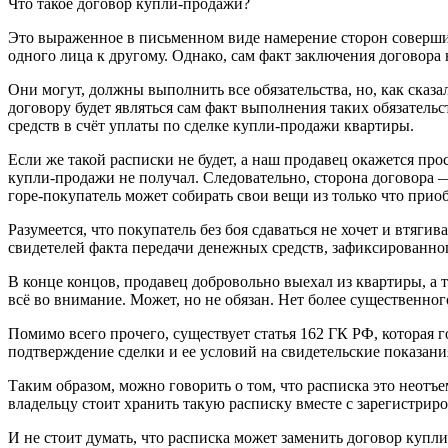
Что такое договор купли-продажи?
Это выраженное в письменном виде намерение сторон совершит
одного лица к другому. Однако, сам факт заключения договора 
Они могут, должны выполнить все обязательства, но, как сказ
договору будет являться сам факт выполнения таких обязател
средств в счёт уплаты по сделке купли-продажи квартиры.
Если же такой расписки не будет, а наш продавец окажется про
купли-продажи не получал. Следовательно, сторона договора —
горе-покупатель может собирать свои вещи из только что прио
Разумеется, что покупатель без боя сдаваться не хочет и втя
свидетелей факта передачи денежных средств, зафиксированного
В конце концов, продавец добровольно выехал из квартиры, а т
всё во внимание. Может, но не обязан. Нет более существенног
Помимо всего прочего, существует статья 162 ГК РФ, которая 
подтверждение сделки и ее условий на свидетельские показани
Таким образом, можно говорить о том, что расписка это неотъ
владельцу стоит хранить такую расписку вместе с зарегистри
И не стоит думать, что расписка может заменить договор купл