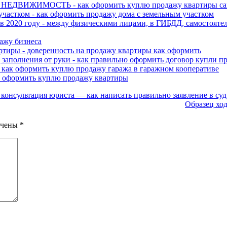
о? НЕДВИЖИМОСТЬ - как оформить куплю продажу квартиры са
частком - как оформить продажу дома с земельным участком
 2020 году - между физическими лицами, в ГИБДД, самостоятел
ажу бизнеса
ртиры - доверенность на продажу квартиры как оформить
заполнения от руки - как правильно оформить договор купли п
- как оформить куплю продажу гаража в гаражном кооперативе
к оформить куплю продажу квартиры
 консультация юриста — как написать правильно заявление в суд
Образец ход
ечены
*