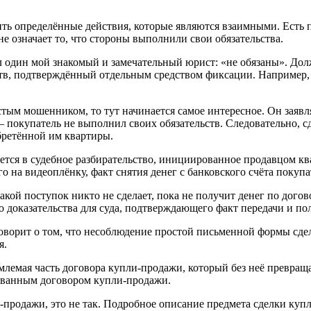
ь определённые действия, которые являются взаимными. Есть пр
не означает то, что стороны выполнили свои обязательства.
ал один мой знакомый и замечательный юрист: «не обязаны». До
ьств, подтверждённый отдельным средством фиксации. Например
стым мошенником, то тут начинается самое интересное. Он заявля
 покупатель не выполнил своих обязательств. Следовательно, сд
бретённой им квартиры.
гивается в судебное разбирательство, инициированное продавцо
 на видеоплёнку, факт снятия денег с банковского счёта покупа
акой поступок никто не сделает, пока не получит денег по дого
о доказательства для суда, подтверждающего факт передачи и по
говорит о том, что несоблюдение простой письменной формы сдел
я.
емлемая часть договора купли-продажи, который без неё превра
рованным договором купли-продажи.
и-продажи, это не так. Подробное описание предмета сделки куп