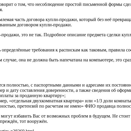
говорит о том, что несоблюдение простой письменной формы сдел
я.
емлемая часть договора купли-продажи, который без неё превра
рованным договором купли-продажи.
и-продажи, это не так. Подробное описание предмета сделки куп
 определённые требования к распискам как таковым, правила со
 случае, она не должна быть напечатана на компьютере, это сра
тся полностью, с паспортными данными и адресами их постоянн
мер и дату составления доверенности, а также сведения об офор
 оплаты за проданную квартиру»;
мер, «отдельная двухкомнатная квартира» или «1/3 доли комнаты 
ностью, претензий по расчетам не имею» ФИО продавца полнос
е могут избавить Вас от возможных проблем в будущем. Не стои
преждён, тот вооружён.