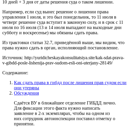
10 дней + 3 дня от даты решения суда о таком лишении.
Например, если суд вынес решение о лишении права
управления 1 июля, и это был понедельник, то 11 июля в
четверг решение суда вступит в законную силу, и в срок с 11
июля по 16 июля (13 и 14 июля выпадают на выходные дни
субботу и воскресенье) мы обязаны сдать права.
Из трактовки статьи 32.7, приведённой выше, мы видим, что
права нужно сдать в орган, исполняющий постановление.
Источник: http://yuridicheskayakonsulitatsiya.site/kak-sdat-prava-
v-gibdd-posle-lishenija-prav-sudom-esli-oni-uterjany-28149/
Содержание:
Как сдать права в гибдд после лишения прав судом если
они утеряны
Обсуждения
Сдаётся ВУ в ближайшее отделение ГИБДД лично.
Для фиксации этого факта нужно написать
заявление в 2-х экземплярах, чтобы на одном из
них сотрудник автоинспекции поставил отметку о
принятии.