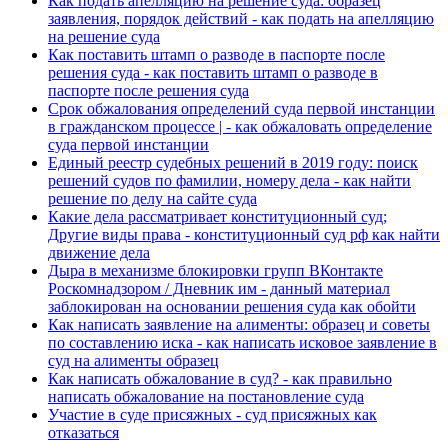
Как подать апелляцию на решение суда: образец
заявления, порядок действий - как подать на апелляцию
на решение суда
Как поставить штамп о разводе в паспорте после
решения суда - как поставить штамп о разводе в
паспорте после решения суда
Срок обжалования определений суда первой инстанции
в гражданском процессе | - как обжаловать определение
суда первой инстанции
Единый реестр судебных решений в 2019 году: поиск
решений судов по фамилии, номеру дела - как найти
решение по делу на сайте суда
Какие дела рассматривает конституционный суд;
Другие виды права - конституционный суд рф как найти
движение дела
Дыра в механизме блокировки групп ВКонтакте
Роскомнадзором / Дневник им - данный материал
заблокирован на основании решения суда как обойти
Как написать заявление на алименты: образец и советы
по составлению иска - как написать исковое заявление в
суд на алименты образец
Как написать обжалование в суд? - как правильно
написать обжалование на постановление суда
Участие в суде присяжных - суд присяжных как
отказаться