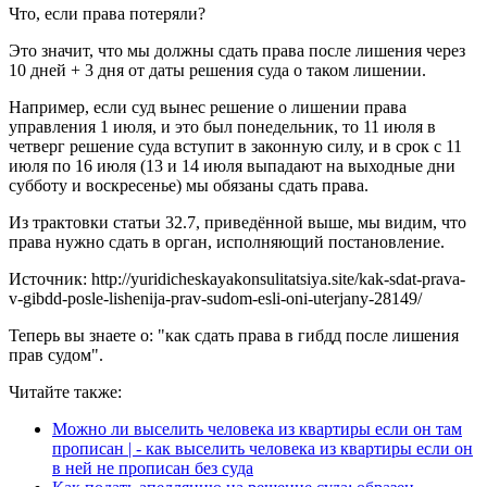
Что, если права потеряли?
Это значит, что мы должны сдать права после лишения через
10 дней + 3 дня от даты решения суда о таком лишении.
Например, если суд вынес решение о лишении права
управления 1 июля, и это был понедельник, то 11 июля в
четверг решение суда вступит в законную силу, и в срок с 11
июля по 16 июля (13 и 14 июля выпадают на выходные дни
субботу и воскресенье) мы обязаны сдать права.
Из трактовки статьи 32.7, приведённой выше, мы видим, что
права нужно сдать в орган, исполняющий постановление.
Источник: http://yuridicheskayakonsulitatsiya.site/kak-sdat-prava-
v-gibdd-posle-lishenija-prav-sudom-esli-oni-uterjany-28149/
Теперь вы знаете о: "как сдать права в гибдд после лишения
прав судом".
Читайте также:
Можно ли выселить человека из квартиры если он там
прописан | - как выселить человека из квартиры если он
в ней не прописан без суда