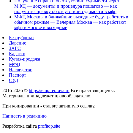
Получение справки об отсутствии судимости через
МФЦ — документы и процедура пошагово — как
получить справку об отсутствии судимости в мфц
МФЦ Москвы в ближайшие выходные будут работать в
обычном режиме — Вечерняя Москва — как работают
мфц в москве в выходные
Без рубрики
Дарение
ЗАГС
Кадастр
Купля-продажа
МФЦ
Наследство
Паспорт
СУД
2016-2026 ©
https://empireprava.ru
Все права защищены.
Материалы принадлежат правообладателю.
При копировании - ставьте активную ссылку.
Написать в редакцию
Разработка сайта
profitop.site