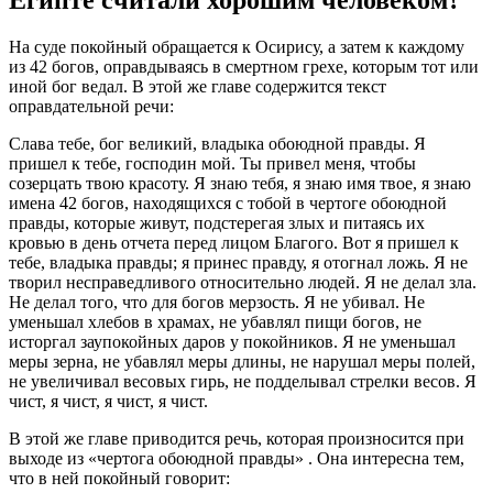
Египте считали хорошим человеком?
На суде покойный обращается к Осирису, а затем к каждому
из 42 богов, оправдываясь в смертном грехе, которым тот или
иной бог ведал. В этой же главе содержится текст
оправдательной речи:
Слава тебе, бог великий, владыка обоюдной правды. Я
пришел к тебе, господин мой. Ты привел меня, чтобы
созерцать твою красоту. Я знаю тебя, я знаю имя твое, я знаю
имена 42 богов, находящихся с тобой в чертоге обоюдной
правды, которые живут, подстерегая злых и питаясь их
кровью в день отчета перед лицом Благого. Вот я пришел к
тебе, владыка правды; я принес правду, я отогнал ложь. Я не
творил несправедливого относительно людей. Я не делал зла.
Не делал того, что для богов мерзость. Я не убивал. Не
уменьшал хлебов в храмах, не убавлял пищи богов, не
исторгал заупокойных даров у покойников. Я не уменьшал
меры зерна, не убавлял меры длины, не нарушал меры полей,
не увеличивал весовых гирь, не подделывал стрелки весов. Я
чист, я чист, я чист, я чист.
В этой же главе приводится речь, которая произносится при
выходе из «чертога обоюдной правды» . Она интересна тем,
что в ней покойный говорит: