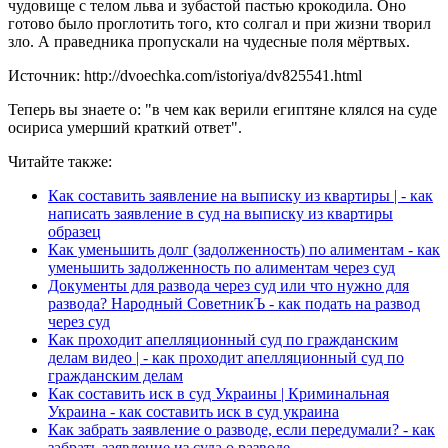
чудовище с телом льва и зубастой пастью крокодила. Оно
готово было проглотить того, кто солгал и при жизни творил
зло. А праведника пропускали на чудесные поля мёртвых.
Источник: http://dvoechka.com/istoriya/dv825541.html
Теперь вы знаете о: "в чем как верили египтяне клялся на суде
осириса умерший краткий ответ".
Читайте также:
Как составить заявление на выписку из квартиры | - как
написать заявление в суд на выписку из квартиры
образец
Как уменьшить долг (задолженность) по алиментам - как
уменьшить задолженность по алиментам через суд
Документы для развода через суд или что нужно для
развода? Народный СоветникЪ - как подать на развод
через суд
Как проходит апелляционный суд по гражданским
делам видео | - как проходит апелляционный суд по
гражданским делам
Как составить иск в суд Украины | Криминальная
Украина - как составить иск в суд украина
Как забрать заявление о разводе, если передумали? - как
забрать заявление из суда о разводе