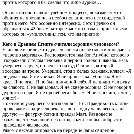
против которого я бы сделал что-либо дурное…
Он, как на настоящем судебном процессе, доказывает что
обвинение против него необоснованно, что нет свидетелей
против него. Что особенно интересно, с этой речью он
обращается к 42 богам, которых можно назвать присяжными,
которых он «умилостивил тем, что им приятно»
Кого в Древнем Египте считали хорошим человеком?
Египтяне верили, что душа человека после смерти попадает в
«царство мёртвых». Распоряжается там бог Анубис, которого
изображали с телом человека и черной головой шакала. Взяв
умершего за руку, он вел его на суд Осириса, который
восседал на троне. Умерший, стоя в белых одеждах, клялся: «Я
не делал зла. Я не убивал. Я не приказывал убивать. Я не
крал. Я не лгал. Я не был причиной слёз. Я не поднимал руку
на слабого. Я не завидовал. Я не сквернословил. Я не говорил
дурного о царе. Я не пренебрегал богам. Я чист, я чист, я чист,
я чист!»
Показания умершего записывал Бог Тот. Правдивость клятвы
проверяли: сердце человека клали на одну чашу весов, а на
другую — фигурку богини правды Маат. Равновесие
означало, что умерший не солгал, значит он был добрым и
праведным человеком.
Рядом с весами опиралось на передние лапы свирепое