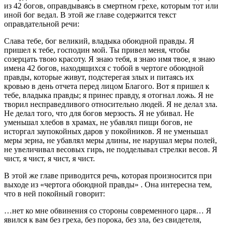
из 42 богов, оправдываясь в смертном грехе, которым тот или
иной бог ведал. В этой же главе содержится текст
оправдательной речи:
Слава тебе, бог великий, владыка обоюдной правды. Я
пришел к тебе, господин мой. Ты привел меня, чтобы
созерцать твою красоту. Я знаю тебя, я знаю имя твое, я знаю
имена 42 богов, находящихся с тобой в чертоге обоюдной
правды, которые живут, подстерегая злых и питаясь их
кровью в день отчета перед лицом Благого. Вот я пришел к
тебе, владыка правды; я принес правду, я отогнал ложь. Я не
творил несправедливого относительно людей. Я не делал зла.
Не делал того, что для богов мерзость. Я не убивал. Не
уменьшал хлебов в храмах, не убавлял пищи богов, не
исторгал заупокойных даров у покойников. Я не уменьшал
меры зерна, не убавлял меры длины, не нарушал меры полей,
не увеличивал весовых гирь, не подделывал стрелки весов. Я
чист, я чист, я чист, я чист.
В этой же главе приводится речь, которая произносится при
выходе из «чертога обоюдной правды» . Она интересна тем,
что в ней покойный говорит:
…нет ко мне обвинения со стороны современного царя… Я
явился к вам без греха, без порока, без зла, без свидетеля,