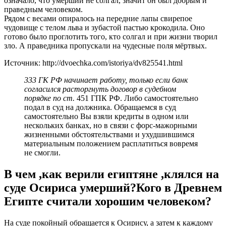
означало, что умерший не солгал, значит он был добрым и
праведным человеком.
Рядом с весами опиралось на передние лапы свирепое
чудовище с телом льва и зубастой пастью крокодила. Оно
готово было проглотить того, кто солгал и при жизни творил
зло. А праведника пропускали на чудесные поля мёртвых.
Источник: http://dvoechka.com/istoriya/dv825541.html
333 ГК РФ начинает работу, только если банк
согласился расторгнуть договор в судебном
порядке по ст.
451 ГПК РФ. Либо самостоятельно
подал в суд на должника. Обращаемся в суд
самостоятельно Вы взяли кредиты в одном или
нескольких банках, но в связи с форс-мажорными
жизненными обстоятельствами и ухудшившимся
материальным положением расплатиться вовремя
не смогли.
В чем ,как верили египтяне ,клялся на
суде Осириса умерший?Кого в Древнем
Египте считали хорошим человеком?
На суде покойный обращается к Осирису, а затем к каждому