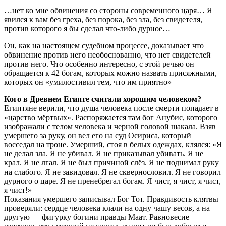
…нет ко мне обвинения со стороны современного царя… Я
явился к вам без греха, без порока, без зла, без свидетеля,
против которого я бы сделал что-либо дурное…
Он, как на настоящем судебном процессе, доказывает что
обвинение против него необоснованно, что нет свидетелей
против него. Что особенно интересно, с этой речью он
обращается к 42 богам, которых можно назвать присяжными,
которых он «умилостивил тем, что им приятно»
Кого в Древнем Египте считали хорошим человеком?
Египтяне верили, что душа человека после смерти попадает в
«царство мёртвых». Распоряжается там бог Анубис, которого
изображали с телом человека и черной головой шакала. Взяв
умершего за руку, он вел его на суд Осириса, который
восседал на троне. Умерший, стоя в белых одеждах, клялся: «Я
не делал зла. Я не убивал. Я не приказывал убивать. Я не
крал. Я не лгал. Я не был причиной слёз. Я не поднимал руку
на слабого. Я не завидовал. Я не сквернословил. Я не говорил
дурного о царе. Я не пренебрегал богам. Я чист, я чист, я чист,
я чист!»
Показания умершего записывал Бог Тот. Правдивость клятвы
проверяли: сердце человека клали на одну чашу весов, а на
другую — фигурку богини правды Маат. Равновесие