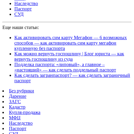
Наследство
Паспорт
СУД
Еще наши статьи:
Как активировать сим карту Мегафон — 6 возможных
способов — как активировать сим карту мегафон
купленную без паспорта
Как можно вернуть госпошлину | Блог юриста — как
вернуть госпошлину из суда
Подделка паспорта: «липовый», а главное –
«настоящий» — как сделать поддельный паспорт
Как сделать загранпаспорт? — как сделать заграничный
паспорт
Без рубрики
Дарение
ЗАГС
Кадастр
Купля-продажа
МФЦ
Наследство
Паспорт
СУД